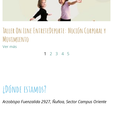
Taller On Line EntreteDeporte: Noción Corporal y
Movimiento
Ver más
1
2
3
4
5
¿Dónde estamos?
Arzobispo Fuenzalida 2927, Ñuñoa, Sector Campus Oriente