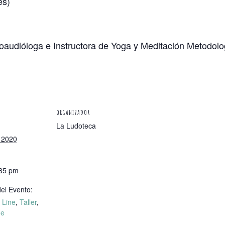
es)
audióloga e Instructora de Yoga y Meditación Metodolo
ORGANIZADOR
La Ludoteca
, 2020
:35 pm
el Evento:
 Line
,
Taller
,
ne