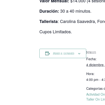
$14.000 (4 sesion
Valor Mensual:
30 a 40 minutos.
Duración:
: Carolina Saavedra, Fono
Tallerista
Cupos Limitados.
DETALLES
Añadir al calendario
Fecha:
4 diciembre
Hora:
4:00 pm - 4
Categorías d
Actividad On
Taller On Li