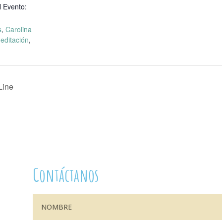
l Evento:
s
,
Carolina
editación
,
Line
Contáctanos