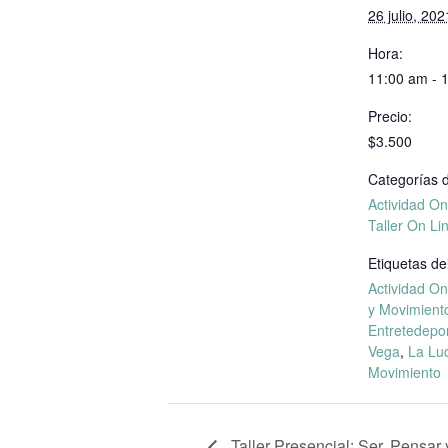
26 julio, 202
Hora:
11:00 am - 
Precio:
$3.500
Categorías d
Actividad On
Taller On Li
Etiquetas de
Actividad On
y Movimient
Entretedepo
Vega
,
La Lu
Movimiento
Taller Presencial: Ser, Pensar 