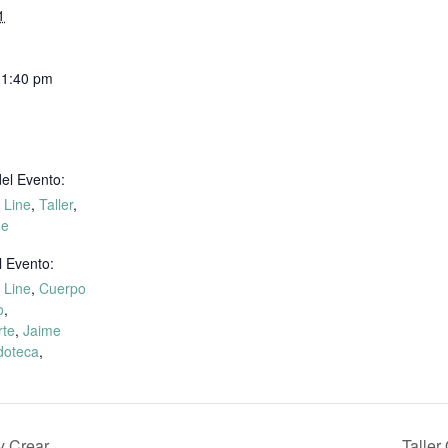
1
11:40 pm
el Evento:
 Line
,
Taller
,
ne
l Evento:
 Line
,
Cuerpo
o
,
rte
,
Jaime
doteca
,
y Crear
Taller