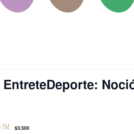
e EntreteDeporte: Nocio
0 pm
$3.500