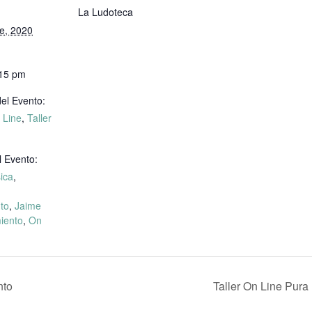
La Ludoteca
e, 2020
:15 pm
el Evento:
 Line
,
Taller
l Evento:
sica
,
to
,
Jaime
iento
,
On
nto
Taller On Line Pura