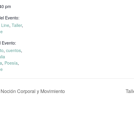
:40 pm
el Evento:
 Line
,
Taller
,
ne
l Evento:
to
,
cuentos
,
lia
a
,
Poesía
,
ne
 Noción Corporal y Movimiento
Tal