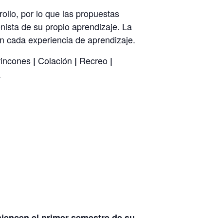
llo, por lo que las propuestas
nista de su propio aprendizaje. La
en cada experiencia de aprendizaje.
rincones
Colación
Recreo
|
|
|
.
iencen el primer semestre de su