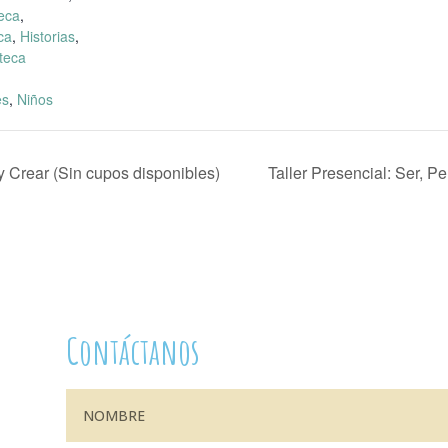
eca
,
ca
,
Historias
,
teca
es
,
Niños
y Crear (Sin cupos disponibles)
Taller Presencial: Ser, P
Contáctanos