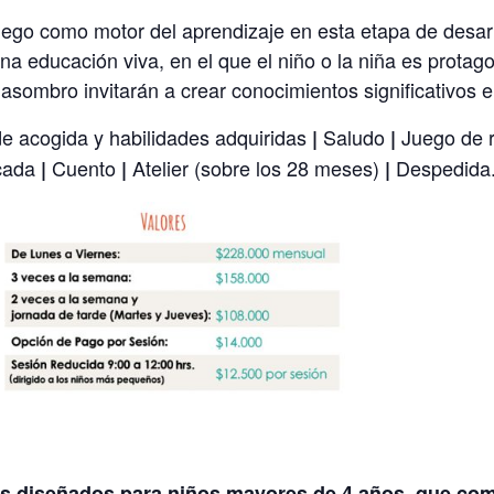
ego como motor del aprendizaje en esta etapa de desarro
a educación viva, en el que el niño o la niña es protago
l asombro invitarán a
crear
conocimientos significativos 
 acogida y habilidades adquiridas
Saludo
Juego de 
|
|
icada
Cuento
Atelier (sobre los 28 meses)
Despedida
|
|
|
s diseñados para niños mayores de 4 años, que com