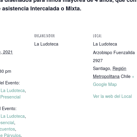
asistencia Intercalada o Mixta.
ORGANIZADOR
LOCAL
La Ludoteca
La Ludoteca
e, 2021
Arzobispo Fuenzalida
2927
Santiago
,
Región
:30 pm
Metropolitana
Chile
+
el Evento:
Google Map
n La Ludoteca
,
Ver la web del Local
 Presencial
l Evento:
n La Ludoteca
,
esencial
,
cuentos
,
e Párvulos
,