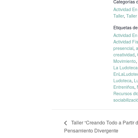
Categorías d
Actividad E
Taller
,
Taller
Etiquetas de
Actividad E
Actividad Fí
presencial
,
a
creatividad
,
Movimiento
La Ludoteca
EnLaLudote
Ludoteca
,
L
Entreniños
,
Recursos di
sociabilizaci
Taller “Creando Todo a Partir 
Pensamiento Divergente