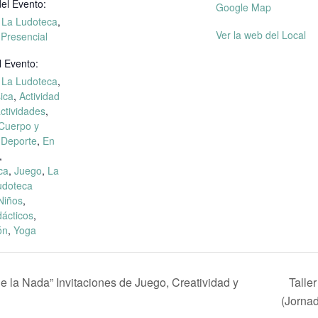
el Evento:
Google Map
n La Ludoteca
,
Ver la web del Local
 Presencial
l Evento:
n La Ludoteca
,
sica
,
Actividad
ctividades
,
Cuerpo y
,
Deporte
,
En
,
ca
,
Juego
,
La
udoteca
Niños
,
dácticos
,
ón
,
Yoga
de la Nada” Invitaciones de Juego, Creatividad y
Talle
(Jorna