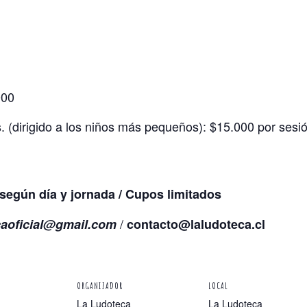
000
. (dirigido a los niños más pequeños): $15.000 por sesió
según día y jornada / Cupos limitados
/
caoficial@gmail.com
contacto@laludoteca.cl
ORGANIZADOR
LOCAL
La Ludoteca
La Ludoteca