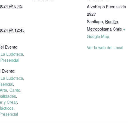
 2024 @ 8:45
Arzobispo Fuenzalida
2927
Santiago
,
Región
Metropolitana
Chile
+
 2024 @ 12:45
Google Map
el Evento:
Ver la web del Local
n La Ludoteca
,
 Presencial
l Evento:
n La Ludoteca
,
esencial
,
Arte
,
Canto
,
alidades
,
r y Crear
,
dácticos
,
 Presencial