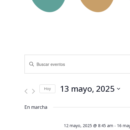
Navegación
Introduce
la
de
palabra
clave.
búsqueda
Busca
Eventos
13 mayo, 2025
y
para
Hoy
la
Seleccionar
palabra
vistas
fecha.
clave.
En marcha
de
Eventos
12 mayo, 2025 @ 8:45 am
-
16 may