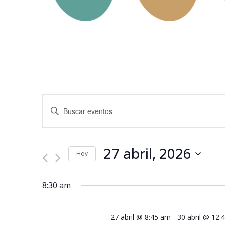
Navegación
Introduce
la
de
palabra
clave.
búsqueda
Busca
Eventos
27 abril, 2026
y
para
Hoy
la
Seleccionar
palabra
vistas
fecha.
clave.
8:30 am
de
Eventos
27 abril @ 8:45 am
-
30 abril @ 12: