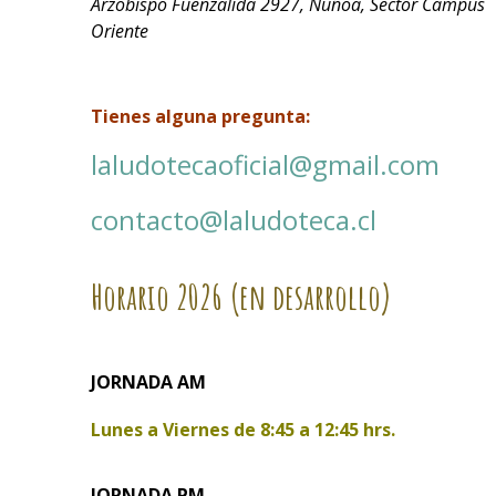
Arzobispo Fuenzalida 2927, Ñuñoa, Sector Campus
Oriente
Tienes alguna pregunta:
laludotecaoficial@gmail.com
contacto@laludoteca.cl
Horario
2026 (en desarrollo)
JORNADA AM
Lunes a Viernes de
8:45 a 12:45 hrs.
JORNADA PM