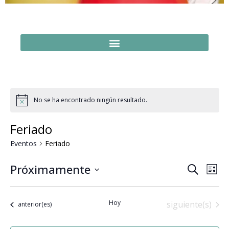
No se ha encontrado ningún resultado.
Feriado
Eventos
Feriado
Naveg
Na
Próximamente
Buscar
Lista
Seleccionar
de
de
fecha.
vi
búsq
Hoy
Eventos
siguiente(s)
Eventos
anterior(es)
de
y