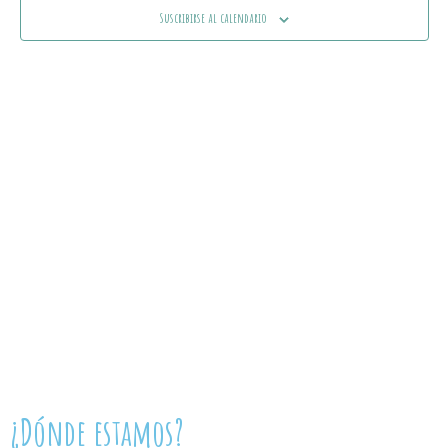
Ev
Suscribirse al calendario
vistas
de
Event
¿Dónde estamos?