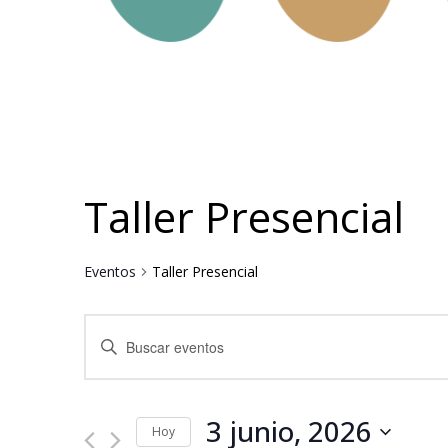
Taller Presencial
Eventos
Taller Presencial
Navegación
Introduce
la
de
palabra
clave.
búsqueda
Busca
Eventos
3 junio, 2026
y
para
Hoy
la