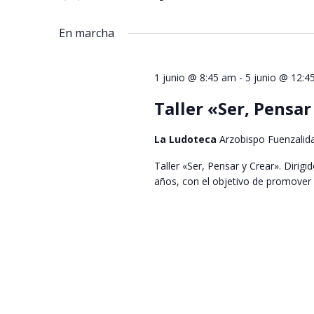
Seleccionar
palabra
vistas
fecha.
clave.
En marcha
de
Eventos
1 junio @ 8:45 am
-
5 junio @ 12:4
Taller «Ser, Pensa
La Ludoteca
Arzobispo Fuenzalid
Taller «Ser, Pensar y Crear». Dirigi
años, con el objetivo de promover el