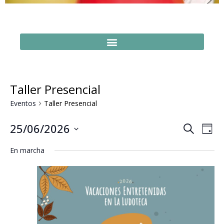
Taller Presencial
Eventos
Taller Presencial
Naveg
Na
25/06/2026
Buscar
Día
Seleccionar
de
de
fecha.
En marcha
vi
búsq
de
y
Ev
vistas
de