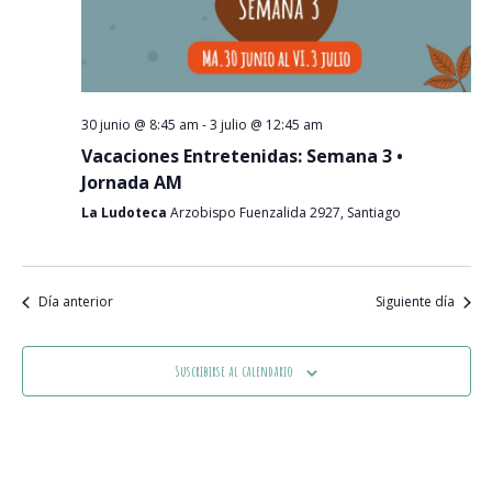
Event
30 junio @ 8:45 am
-
3 julio @ 12:45 am
Vacaciones Entretenidas: Semana 3 •
Jornada AM
La Ludoteca
Arzobispo Fuenzalida 2927, Santiago
Día anterior
Siguiente día
Suscribirse al calendario