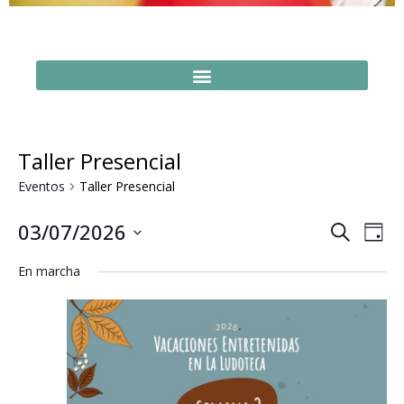
Taller Presencial
Eventos
Taller Presencial
Naveg
Na
03/07/2026
Buscar
Día
Seleccionar
de
de
fecha.
En marcha
vi
búsq
de
y
Ev
vistas
de