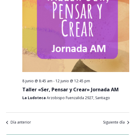
Event
8 junio @ 8:45 am
-
12 junio @ 12:45 pm
Taller «Ser, Pensar y Crear» Jornada AM
La Ludoteca
Arzobispo Fuenzalida 2927, Santiago
Día anterior
Siguiente día