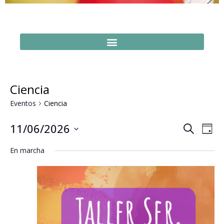
Ciencia
Eventos
Ciencia
Naveg
Na
11/06/2026
Buscar
Día
Seleccionar
de
de
fecha.
En marcha
vi
búsq
de
y
Ev
vistas
de