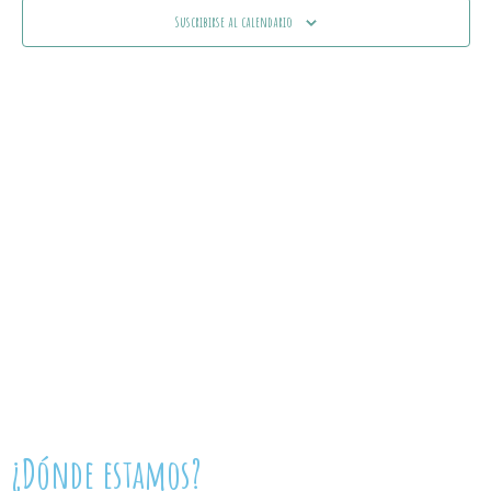
y
Ev
Suscribirse al calendario
vistas
de
Event
¿Dónde estamos?