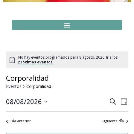
No hay eventos programados para 8 agosto, 2026. Ir a los
próximos eventos
.
Corporalidad
Eventos
Corporalidad
Naveg
Na
08/08/2026
Buscar
Día
Seleccionar
de
de
fecha.
vi
búsq
Día anterior
Siguiente día
de