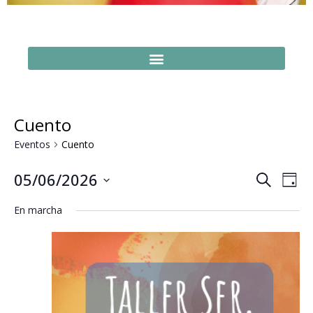
Cuento
Eventos
Cuento
Naveg
Na
05/06/2026
Buscar
Día
Seleccionar
de
de
fecha.
En marcha
vi
búsq
de
y
Ev
vistas
de