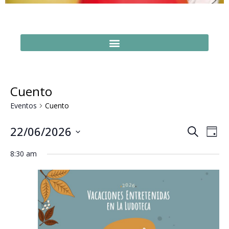
Cuento
Eventos
Cuento
Naveg
Na
22/06/2026
Buscar
Día
Seleccionar
de
de
fecha.
8:30 am
vi
búsq
de
y
Ev
vistas
de