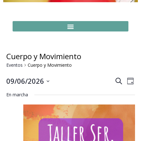
Cuerpo y Movimiento
Eventos
Cuerpo y Movimiento
Naveg
Na
09/06/2026
Buscar
Día
Seleccionar
de
de
fecha.
En marcha
vi
búsq
de
y
Ev
vistas
de