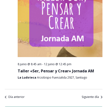
Event
8 junio @ 8:45 am
-
12 junio @ 12:45 pm
Taller «Ser, Pensar y Crear» Jornada AM
La Ludoteca
Arzobispo Fuenzalida 2927, Santiago
Día anterior
Siguiente día