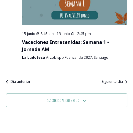
Event
15 junio @ 8:45 am
-
19 junio @ 12:45 pm
Vacaciones Entretenidas: Semana 1 •
Jornada AM
La Ludoteca
Arzobispo Fuenzalida 2927, Santiago
Día anterior
Siguiente día
Suscribirse al calendario