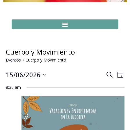
Cuerpo y Movimiento
Eventos
Cuerpo y Movimiento
Naveg
Na
15/06/2026
Buscar
Día
Seleccionar
de
de
fecha.
8:30 am
vi
búsq
de
y
Ev
vistas
de