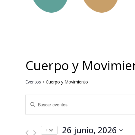
Cuerpo y Movimie
Eventos
Cuerpo y Movimiento
Navegación
Introduce
la
de
palabra
clave.
búsqueda
Busca
Eventos
26 junio, 2026
y
para
Hoy
la