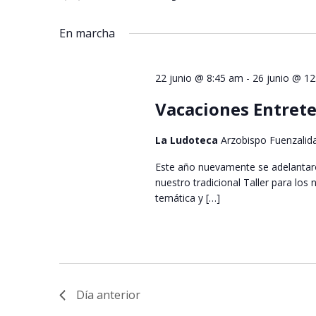
Seleccionar
palabra
vistas
fecha.
clave.
En marcha
de
Eventos
22 junio @ 8:45 am
-
26 junio @ 1
Vacaciones Entrete
La Ludoteca
Arzobispo Fuenzalid
Este año nuevamente se adelantaro
nuestro tradicional Taller para lo
temática y […]
Día anterior