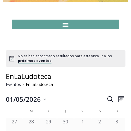
No se han encontrado resultados para esta vista. Ir a los
próximos eventos
.
EnLaLudoteca
Eventos
EnLaLudoteca
Naveg
Na
01/05/2026
Buscar
Mes
Seleccionar
de
de
fecha.
Calendario
L
M
X
J
V
S
D
vi
búsq
de
0 eventos,
0 eventos,
0 eventos,
0 eventos,
0 eventos,
0 eventos,
0 event
27
28
29
30
1
2
3
de