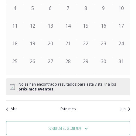
y
Eventos
Ev
0 eventos,
0 eventos,
0 eventos,
0 eventos,
0 eventos,
0 eventos,
0 event
4
5
6
7
8
9
10
vistas
de
0 eventos,
0 eventos,
0 eventos,
0 eventos,
0 eventos,
0 eventos,
0 event
11
12
13
14
15
16
17
Event
0 eventos,
0 eventos,
0 eventos,
0 eventos,
0 eventos,
0 eventos,
0 event
18
19
20
21
22
23
24
0 eventos,
0 eventos,
0 eventos,
0 eventos,
0 eventos,
0 eventos,
0 event
25
26
27
28
29
30
31
No se han encontrado resultados para esta vista. Ir a los
próximos eventos
.
Abr
Este mes
Jun
Suscribirse al calendario