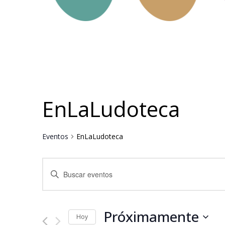
EnLaLudoteca
Eventos
EnLaLudoteca
Navegación
Introduce
la
de
palabra
clave.
búsqueda
Busca
Eventos
Próximamente
y
para
Hoy
la