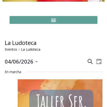
La Ludoteca
Eventos
La Ludoteca
Naveg
Na
04/06/2026
Buscar
Día
Seleccionar
de
de
fecha.
En marcha
vi
búsq
de
y
Ev
vistas
de