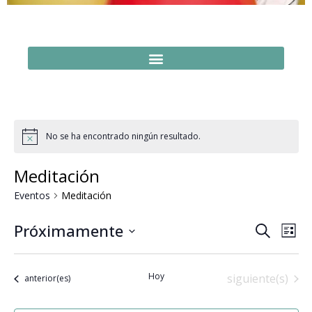
No se ha encontrado ningún resultado.
Meditación
Eventos
Meditación
Naveg
Na
Próximamente
Buscar
Lista
Seleccionar
de
de
fecha.
vi
búsq
Hoy
Eventos
siguiente(s)
Eventos
anterior(es)
de
y