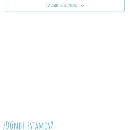
Ev
Suscribirse al calendario
vistas
de
Event
¿Dónde estamos?