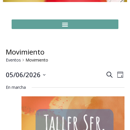
Movimiento
Eventos
Movimiento
Naveg
Na
05/06/2026
Buscar
Día
Seleccionar
de
de
fecha.
En marcha
vi
búsq
de
y
Ev
vistas
de