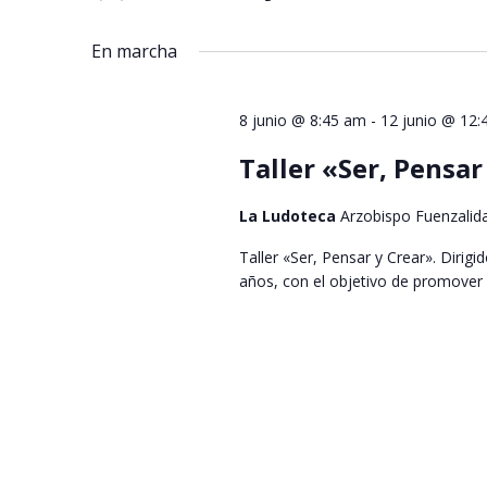
Seleccionar
palabra
vistas
fecha.
clave.
En marcha
de
Eventos
8 junio @ 8:45 am
-
12 junio @ 12:
Taller «Ser, Pensa
La Ludoteca
Arzobispo Fuenzalid
Taller «Ser, Pensar y Crear». Dirigi
años, con el objetivo de promover el