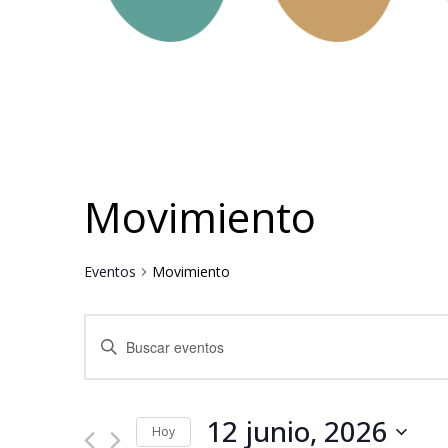
Movimiento
Eventos
Movimiento
Navegación
Introduce
la
de
palabra
clave.
búsqueda
Busca
Eventos
12 junio, 2026
y
para
Hoy
la