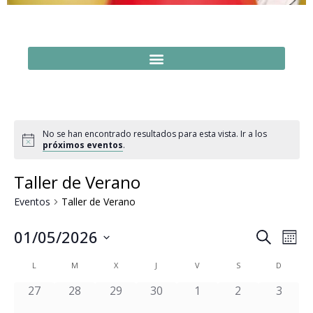
No se han encontrado resultados para esta vista. Ir a los
próximos eventos
.
Taller de Verano
Eventos
Taller de Verano
Naveg
Na
01/05/2026
Buscar
Mes
Seleccionar
de
de
fecha.
Calendario
L
M
X
J
V
S
D
vi
búsq
de
0 eventos,
0 eventos,
0 eventos,
0 eventos,
0 eventos,
0 eventos,
0 event
27
28
29
30
1
2
3
de