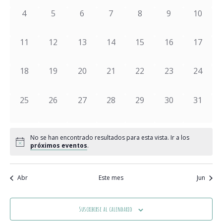
y
Eventos
Ev
0 eventos,
0 eventos,
0 eventos,
0 eventos,
0 eventos,
0 eventos,
0 event
4
5
6
7
8
9
10
vistas
de
0 eventos,
0 eventos,
0 eventos,
0 eventos,
0 eventos,
0 eventos,
0 event
11
12
13
14
15
16
17
Event
0 eventos,
0 eventos,
0 eventos,
0 eventos,
0 eventos,
0 eventos,
0 event
18
19
20
21
22
23
24
0 eventos,
0 eventos,
0 eventos,
0 eventos,
0 eventos,
0 eventos,
0 event
25
26
27
28
29
30
31
No se han encontrado resultados para esta vista. Ir a los
próximos eventos
.
Abr
Este mes
Jun
Suscribirse al calendario