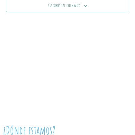
Ev
Suscribirse al calendario
vistas
de
Event
¿Dónde estamos?