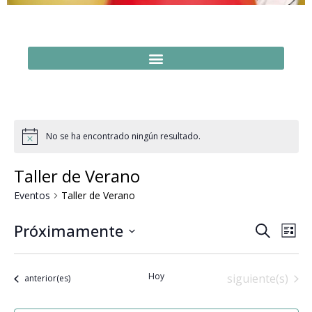
No se ha encontrado ningún resultado.
Taller de Verano
Eventos
Taller de Verano
Naveg
Na
Próximamente
Buscar
Lista
Seleccionar
de
de
fecha.
vi
búsq
Hoy
Eventos
siguiente(s)
Eventos
anterior(es)
de
y