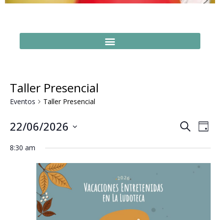
Taller Presencial
Eventos
Taller Presencial
Naveg
Na
22/06/2026
Buscar
Día
Seleccionar
de
de
fecha.
8:30 am
vi
búsq
de
y
Ev
vistas
de