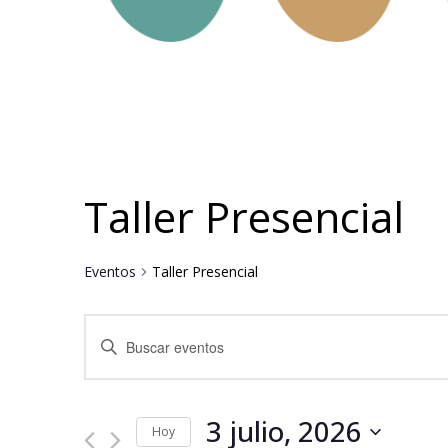
Taller Presencial
Eventos
Taller Presencial
Navegación
Introduce
la
de
palabra
clave.
búsqueda
Busca
Eventos
3 julio, 2026
y
para
Hoy
la