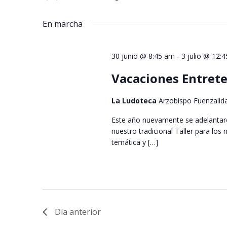
Seleccionar
palabra
vistas
fecha.
clave.
En marcha
de
Eventos
30 junio @ 8:45 am
-
3 julio @ 12:
Vacaciones Entrete
La Ludoteca
Arzobispo Fuenzalid
Este año nuevamente se adelantaro
nuestro tradicional Taller para lo
temática y […]
Día anterior