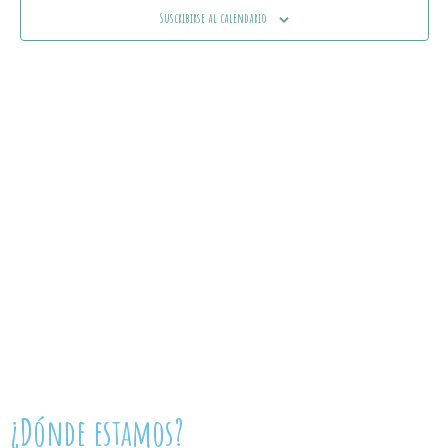
Ev
Suscribirse al calendario
vistas
de
Event
¿Dónde estamos?