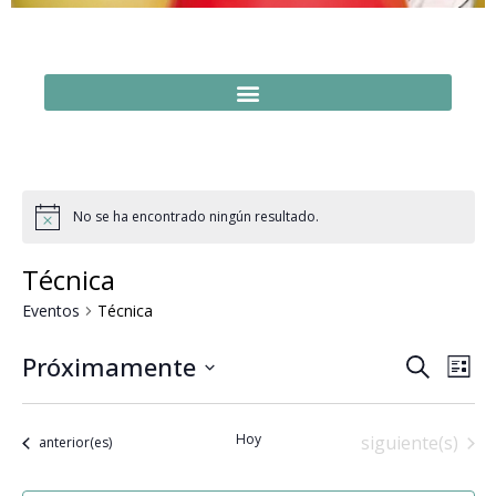
No se ha encontrado ningún resultado.
Técnica
Eventos
Técnica
Naveg
Na
Próximamente
Buscar
Lista
Seleccionar
de
de
fecha.
vi
búsq
Hoy
Eventos
siguiente(s)
Eventos
anterior(es)
de
y