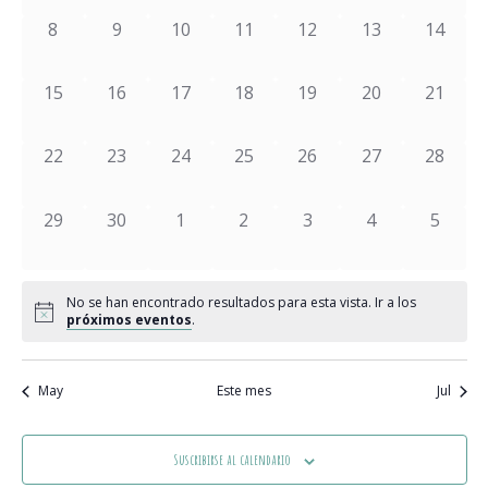
y
Eventos
Ev
0 eventos,
0 eventos,
0 eventos,
0 eventos,
0 eventos,
0 eventos,
0 event
8
9
10
11
12
13
14
vistas
de
0 eventos,
0 eventos,
0 eventos,
0 eventos,
0 eventos,
0 eventos,
0 event
15
16
17
18
19
20
21
Event
0 eventos,
0 eventos,
0 eventos,
0 eventos,
0 eventos,
0 eventos,
0 event
22
23
24
25
26
27
28
0 eventos,
0 eventos,
0 eventos,
0 eventos,
0 eventos,
0 eventos,
0 event
29
30
1
2
3
4
5
No se han encontrado resultados para esta vista. Ir a los
próximos eventos
.
May
Este mes
Jul
Suscribirse al calendario