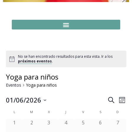
No se han encontrado resultados para esta vista. Ir a los
próximos eventos
.
Yoga para niños
Eventos
Yoga para niños
Naveg
Na
01/06/2026
Buscar
Mes
Seleccionar
de
de
fecha.
Calendario
L
M
X
J
V
S
D
vi
búsq
de
0 eventos,
0 eventos,
0 eventos,
0 eventos,
0 eventos,
0 eventos,
0 event
1
2
3
4
5
6
7
de