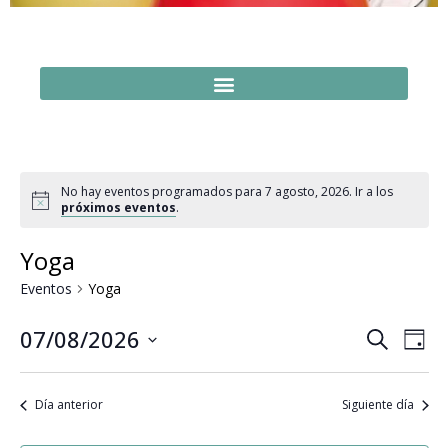
No hay eventos programados para 7 agosto, 2026. Ir a los
próximos eventos
.
Yoga
Eventos
Yoga
Naveg
Na
07/08/2026
Buscar
Día
Seleccionar
de
de
fecha.
vi
búsq
Día anterior
Siguiente día
de