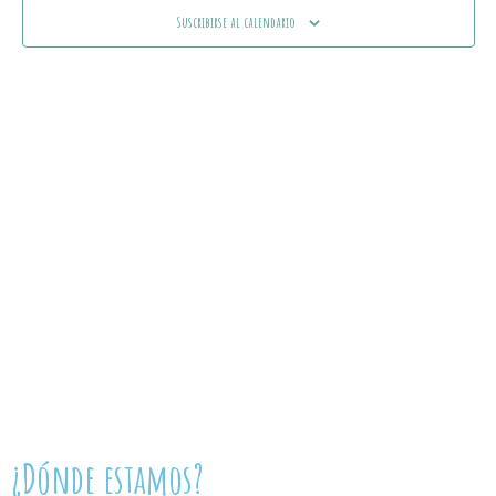
y
Ev
Suscribirse al calendario
vistas
de
Event
¿Dónde estamos?