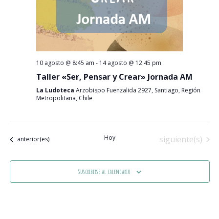
10 agosto @ 8:45 am
-
14 agosto @ 12:45 pm
Taller «Ser, Pensar y Crear» Jornada AM
La Ludoteca
Arzobispo Fuenzalida 2927, Santiago, Región
Metropolitana, Chile
Hoy
Eventos
siguiente(s)
Eventos
anterior(es)
Suscribirse al calendario