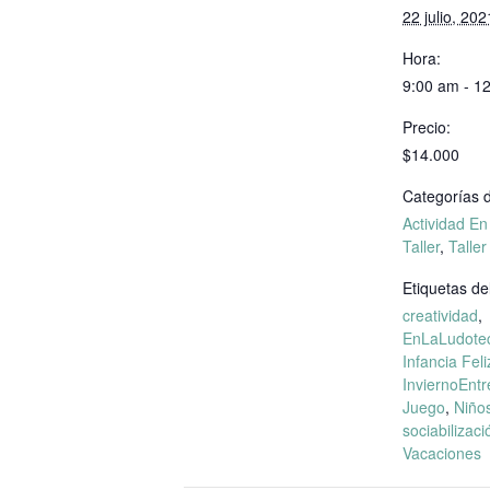
22 julio, 202
Hora:
9:00 am - 1
Precio:
$14.000
Categorías d
Actividad E
Taller
,
Taller
Etiquetas de
creatividad
,
EnLaLudote
Infancia Feli
InviernoEntr
Juego
,
Niño
sociabilizaci
Vacaciones