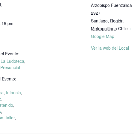
1
Arzobispo Fuenzalida
2927
Santiago
,
Región
2:15 pm
Metropolitana
Chile
+
Google Map
Ver la web del Local
el Evento:
n La Ludoteca
,
 Presencial
l Evento:
ca
,
Infancia
,
z
,
etenido
,
s
,
ón
,
taller
,