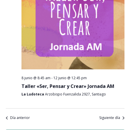
Event
8 junio @ 8:45 am
-
12 junio @ 12:45 pm
Taller «Ser, Pensar y Crear» Jornada AM
La Ludoteca
Arzobispo Fuenzalida 2927, Santiago
Día anterior
Siguiente día