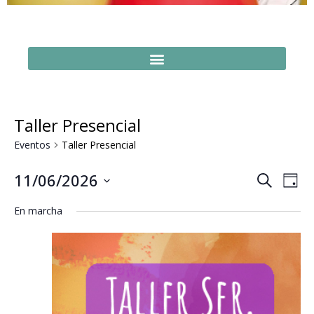
Taller Presencial
Eventos
Taller Presencial
Naveg
Na
11/06/2026
Buscar
Día
Seleccionar
de
de
fecha.
En marcha
vi
búsq
de
y
Ev
vistas
de