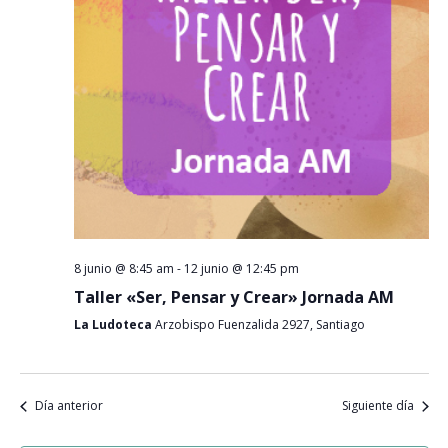
Event
8 junio @ 8:45 am
-
12 junio @ 12:45 pm
Taller «Ser, Pensar y Crear» Jornada AM
La Ludoteca
Arzobispo Fuenzalida 2927, Santiago
Día anterior
Siguiente día