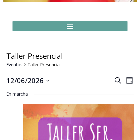
Taller Presencial
Eventos
Taller Presencial
Naveg
Na
12/06/2026
Buscar
Día
Seleccionar
de
de
fecha.
En marcha
vi
búsq
de
y
Ev
vistas
de